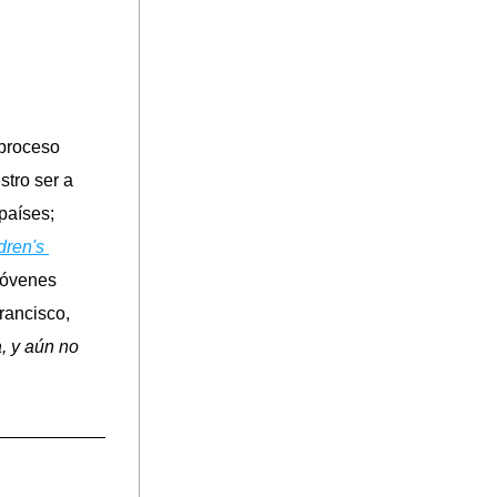
proceso 
tro ser a 
países; 
ren's 
 donde presentamos y hablamos de nuestro libro para niños y jóvenes 
ancisco, 
, y aún no 