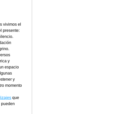
vivimos el 
 presente: 
lencio. 
dación 
rino. 
ersos 
ica y 
n espacio 
lgunas 
tener y 
tro momento 
izajes
 que 
 pueden 