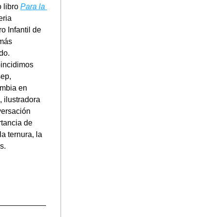
libro 
Para la 
ria 
o Infantil de 
más 
do. 
incidimos 
ep, 
mbia en 
, ilustradora 
versación 
tancia de 
a ternura, la 
s. 