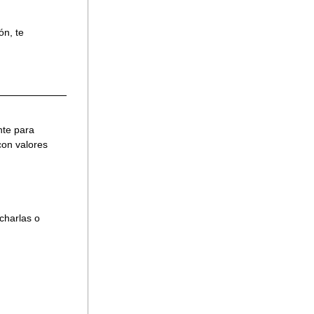
n, te 
te para 
on valores 
harlas o 