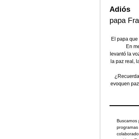
Adiós
papa Fra
El papa que 
En me
levantó la voz
la paz real,
¿Recuerdas
evoquen paz,
Buscamos p
programas i
colaborador