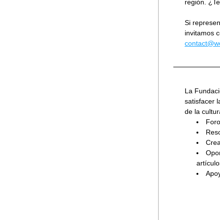
región. ¿T
Si represen
contact@w
La Fundaci
satisfacer 
de la cultu
Foro
Reso
Crea
Opor
artículo
Apoy