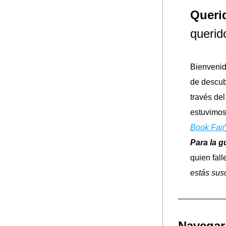
Queri
querid
Bienvenid
de descub
través del 
estuvimos 
Book Fair
Para la g
quien falle
estás susc
Navegar